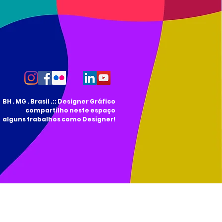
BH . MG . Brasil .:: Designer Gráfico
compartilho neste espaço
alguns trabalhos como Designer!